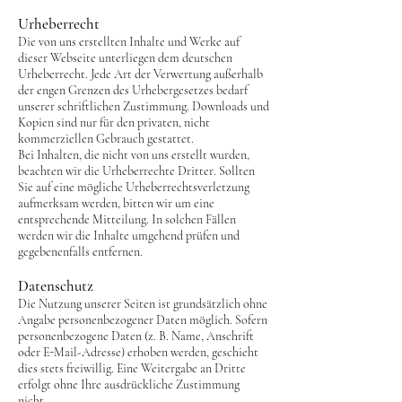
Urheberrecht
Die von uns erstellten Inhalte und Werke auf
dieser Webseite unterliegen dem deutschen
Urheberrecht. Jede Art der Verwertung außerhalb
der engen Grenzen des Urhebergesetzes bedarf
unserer schriftlichen Zustimmung. Downloads und
Kopien sind nur für den privaten, nicht
kommerziellen Gebrauch gestattet.
Bei Inhalten, die nicht von uns erstellt wurden,
beachten wir die Urheberrechte Dritter. Sollten
Sie auf eine mögliche Urheberrechtsverletzung
aufmerksam werden, bitten wir um eine
entsprechende Mitteilung. In solchen Fällen
werden wir die Inhalte umgehend prüfen und
gegebenenfalls entfernen.
Datenschutz
Die Nutzung unserer Seiten ist grundsätzlich ohne
Angabe personenbezogener Daten möglich. Sofern
personenbezogene Daten (z. B. Name, Anschrift
oder E-Mail-Adresse) erhoben werden, geschieht
dies stets freiwillig. Eine Weitergabe an Dritte
erfolgt ohne Ihre ausdrückliche Zustimmung
nicht.