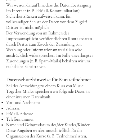
Wir weisen darauf hin, dass die Datenübertragung
im Internet (z. B. E-Mail-Kommunikation)
Sicherheitslücken aufweisen kann. Ein
vollständiger Schutz der Daten vor dem Zugriff
Dritter ist nicht möglich.
Der Verwendung von im Rahmen der
Impressumspflicht veröffentlichten Kontaktdaten
durch Dritte zum Zweck der Zusendung von
Werbung oder Informationsmaterialien wird
ausdrücklich widersprochen. Im Falle unverlangter
Zusendungen (z. B. Spam-Mails) behalten wir uns
rechtliche Schritte vor.
Datenschutzhinweise für Kursteilnehmer
Bei der Anmeldung zu einem Kurs von Music
Together Mialto speichern wir folgende Daten in
einer internen Datenbank:
Vor- und Nachname
Adresse
E-Mail-Adresse
Telefonnummer
Name und Geburtsdatum des/der Kindes/Kinder
Diese Angaben werden ausschließlich für die
Organisation der Kurse (z. B. Teilnehmerlisten,